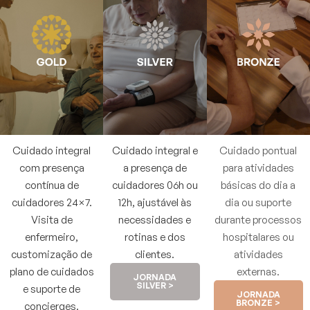
Cuidado integral
Cuidado integral e
Cuidado pontual
com presença
a presença de
para atividades
contínua de
cuidadores 06h ou
básicas do dia a
cuidadores 24×7.
12h, ajustável às
dia ou suporte
Visita de
necessidades e
durante processos
enfermeiro,
rotinas e dos
hospitalares ou
customização de
clientes.
atividades
plano de cuidados
externas.
JORNADA
SILVER >
e suporte de
JORNADA
BRONZE >
concierges.