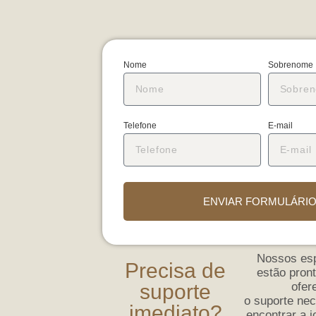
Nome
Sobrenome
Telefone
E-mail
ENVIAR FORMULÁRIO
Nossos esp
Precisa de
estão pront
ofer
suporte
o suporte nec
imediato?
encontrar a j