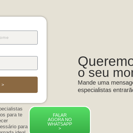
Queremo
o seu mo
Mande uma mensage
 >
especialistas entrar
ecialistas
os para te
FALAR
AGORA NO
ecer
WHATSAPP
essário para
>
ornada ideal.